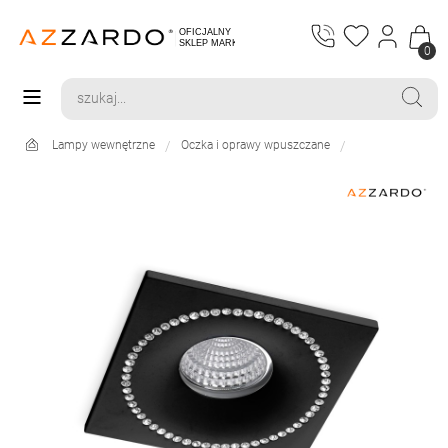
0
Lampy wewnętrzne
Oczka i oprawy wpuszczane