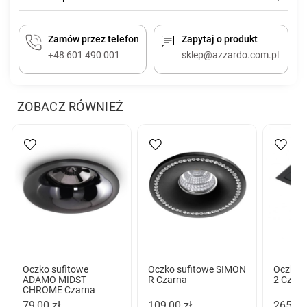
Zamów przez telefon
Zapytaj o produkt
+48 601 490 001
sklep@azzardo.com.pl
ZOBACZ RÓWNIEŻ
Oczko sufitowe
Oczko sufitowe SIMON
Oczko s
ADAMO MIDST
R Czarna
2 Czar
CHROME Czarna
79,00 zł
109,00 zł
265,00