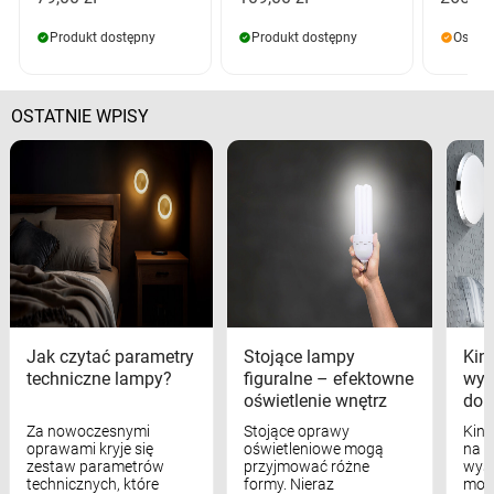
Produkt dostępny
Produkt dostępny
Ostatn
OSTATNIE WPISY
Jak czytać parametry
Stojące lampy
Kink
techniczne lampy?
figuralne – efektowne
wyk
oświetlenie wnętrz
dom
Za nowoczesnymi
Stojące oprawy
Kink
oprawami kryje się
oświetleniowe mogą
na w
zestaw parametrów
przyjmować różne
wyst
technicznych, które
formy. Nieraz
mod