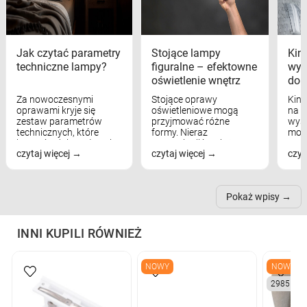
Jak czytać parametry
Stojące lampy
Kink
techniczne lampy?
figuralne – efektowne
wyk
oświetlenie wnętrz
dom
Za nowoczesnymi
Stojące oprawy
Kink
oprawami kryje się
oświetleniowe mogą
na w
zestaw parametrów
przyjmować różne
wyst
technicznych, które
formy. Nieraz
mod
bezpośrednio wpływają
wspominaliśmy już
real
czytaj więcej
czytaj więcej
czyt
na komfort widzenia,
modele na łukowych
Wiel
nastrój, funkcjonalność
ramionach, lampy na
nie 
przestrzeni, a nawet
trójnogach etc. Każda z
też 
samopoczucie...
nich może przydać się w
Pokaż wpisy
inn...
INNI KUPILI RÓWNIEŻ
NOWY
NOWY
2985K