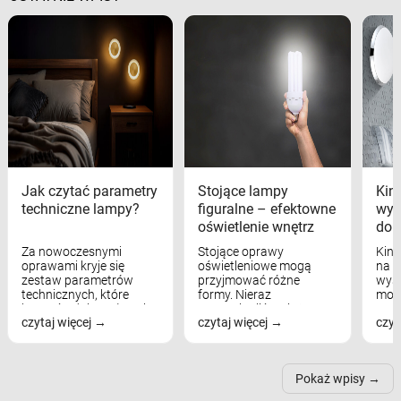
Jak czytać parametry
Stojące lampy
Kink
techniczne lampy?
figuralne – efektowne
wyk
oświetlenie wnętrz
dom
Za nowoczesnymi
Stojące oprawy
Kink
oprawami kryje się
oświetleniowe mogą
na w
zestaw parametrów
przyjmować różne
wyst
technicznych, które
formy. Nieraz
mod
bezpośrednio wpływają
wspominaliśmy już
real
czytaj więcej
czytaj więcej
czyt
na komfort widzenia,
modele na łukowych
Wiel
nastrój, funkcjonalność
ramionach, lampy na
nie 
przestrzeni, a nawet
trójnogach etc. Każda z
też 
samopoczucie...
nich może przydać się w
Pokaż wpisy
inn...