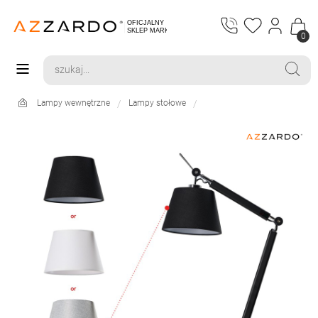
0
Lampy wewnętrzne
Lampy stołowe