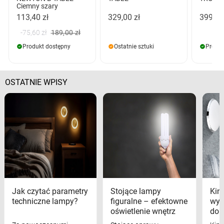
Ciemny szary
113,40 zł
329,00 zł
399,00
-75,60 zł
189,00 zł
Produkt dostępny
Ostatnie sztuki
Produk
OSTATNIE WPISY
Jak czytać parametry
Stojące lampy
Kink
techniczne lampy?
figuralne – efektowne
wyk
oświetlenie wnętrz
dom