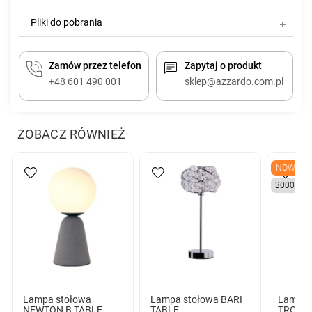
Pliki do pobrania
Zamów przez telefon
Zapytaj o produkt
+48 601 490 001
sklep@azzardo.com.pl
ZOBACZ RÓWNIEŻ
NOWY
3000K
Lampa stołowa
Lampa stołowa BARI
Lampa 
NEWTON B TABLE
TABLE
TROST 