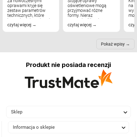
Za nowoczesnymi
Stojące oprawy
Kink
oprawami kryje się
oświetleniowe mogą
na w
zestaw parametrów
przyjmować różne
wyst
technicznych, które
formy. Nieraz
mod
bezpośrednio wpływają
wspominaliśmy już
real
czytaj więcej
czytaj więcej
czyt
na komfort widzenia,
modele na łukowych
Wiel
nastrój, funkcjonalność
ramionach, lampy na
nie 
przestrzeni, a nawet
trójnogach etc. Każda z
też 
samopoczucie...
nich może przydać się w
Pokaż wpisy
inn...
Produkt nie posiada recenzji

Sklep

Informacja o sklepie