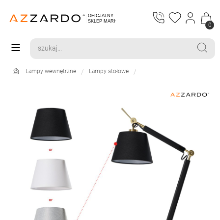
0
Lampy wewnętrzne
Lampy stołowe