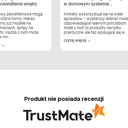
oświetlenie wnętrz
w domowym systemie...
awy oświetleniowe mogą
Kinkiety wykorzystuje się na wiele
różne formy. Nieraz
sposobów – wystarczy dobrać mode
my już modele na
odpowiadające realnym potrzebom.
mionach, lampy na
Wiele z nich to produkty nie tylko
tc. Każda z nich może
praktyczne, ale też wpisujące się w...
 inn...
czytaj więcej
j
Produkt nie posiada recenzji