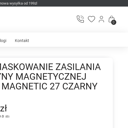
mowa wysyłka od 199zl
0
logi
Kontakt
MASKOWANIE ZASILANIA
YNY MAGNETYCZNEJ
 MAGNETIC 27 CZARNY
zł
0.0
(
0
)