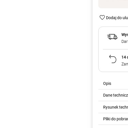
Dodaj do ul
Wys
Dar
14 
Zam
Opis
Dane technic
Rysunek tech
Pliki do pobra