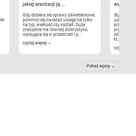
jakiej aranżacji ją ...
wykorzys
Gdy dobiera się oprawy oświetleniowe,
Styl skandy
le
powinno się zwracać uwagę nie tylko
uznaniem m
na typ, wielkość czy kształt. Duże
przytulnych
znaczenie ma również kolorystyka,
przestrzeni
wpisująca się w przestrzeń i p...
odpowiedni
kt...
czytaj więcej
czytaj więc
Pokaż wpisy