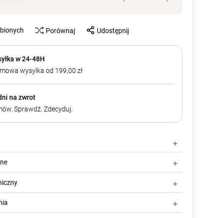
ubionych
Porównaj
Udostępnij
yłka w 24-48H
mowa wysylka od 199,00 zł
dni na zwrot
ów. Sprawdź. Zdecyduj.
zne
niczny
nia