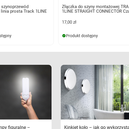
 szynoprzewód
Złączka do szyny montażowej TR
linia prosta Track 1LINE
1LINE STRAIGHT CONNECTOR Cza
17,00 zł
stępny
Produkt dostępny
mpy figuralne –
Kinkiet koło – jak go wykorzyst