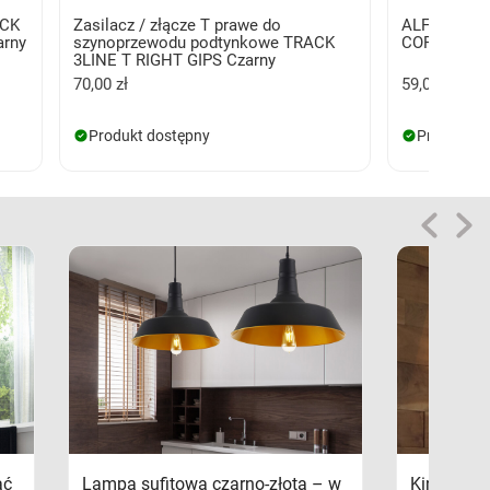
ACK
Zasilacz / złącze T prawe do
ALFA TRAC
rny
szynoprzewodu podtynkowe TRACK
CORNER A 
3LINE T RIGHT GIPS Czarny
70,00 zł
59,00 zł
Produkt dostępny
Produkt d
ać
Lampa sufitowa czarno-złota – w
Kinkiety s