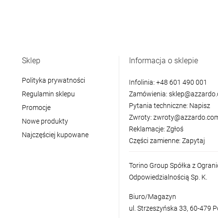
Sklep
Informacja o sklepie
Polityka prywatności
Infolinia:
+48 601 490 001
Regulamin sklepu
Zamówienia:
sklep@azzardo.
Pytania techniczne:
Napisz
Promocje
Zwroty:
zwroty@azzardo.com
Nowe produkty
Reklamacje:
Zgłoś
Najczęściej kupowane
Części zamienne:
Zapytaj
Torino Group Spółka z Ogran
Odpowiedzialnością Sp. K.
Biuro/Magazyn
ul. Strzeszyńska 33, 60-479 