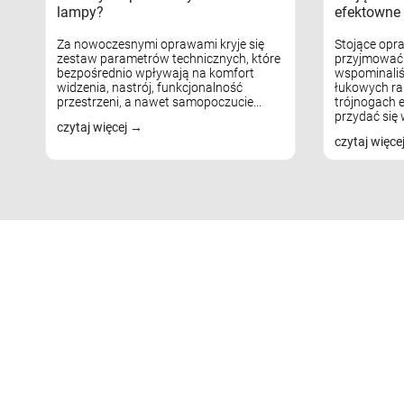
lampy?
efektowne 
Za nowoczesnymi oprawami kryje się
Stojące opr
zestaw parametrów technicznych, które
przyjmować 
bezpośrednio wpływają na komfort
wspominaliś
widzenia, nastrój, funkcjonalność
łukowych ra
przestrzeni, a nawet samopoczucie...
trójnogach e
przydać się w
czytaj więcej
czytaj więce