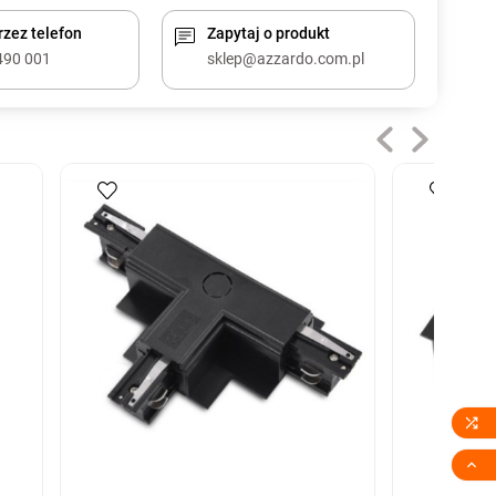
zez telefon
Zapytaj o produkt
490 001
sklep@azzardo.com.pl

