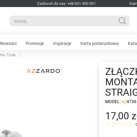
Zadzwoń do nas: +48 601 490 001
Dar
Nowości
Promocje
Inspiracje
Karta podarunkowa
Kata
emu 1Line
ZŁĄCZ
MONTA
STRAI
MODEL:
AZ4736
17,00 z