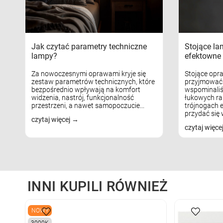
Jak czytać parametry techniczne
Stojące la
lampy?
efektowne 
Za nowoczesnymi oprawami kryje się
Stojące opr
zestaw parametrów technicznych, które
przyjmować 
bezpośrednio wpływają na komfort
wspominaliś
widzenia, nastrój, funkcjonalność
łukowych ra
przestrzeni, a nawet samopoczucie...
trójnogach e
przydać się w
czytaj więcej
czytaj więce
INNI KUPILI RÓWNIEŻ
NOWY