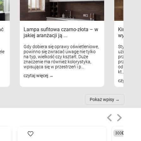
ać
Lampa sufitowa czarno-złota – w
Kinkiety s
jakiej aranżacji ją ...
wykorzys
Gdy dobiera się oprawy oświetleniowe,
Styl skandy
le
powinno się zwracać uwagę nie tylko
uznaniem m
na typ, wielkość czy kształt. Duże
przytulnych
znaczenie ma również kolorystyka,
przestrzeni
wpisująca się w przestrzeń i p...
odpowiedni
kt...
czytaj więcej
czytaj więc
Pokaż wpisy
3000K