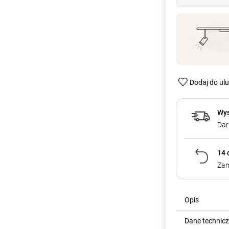
Dodaj do ul
Wys
Dar
14 
Zam
Opis
Dane technic