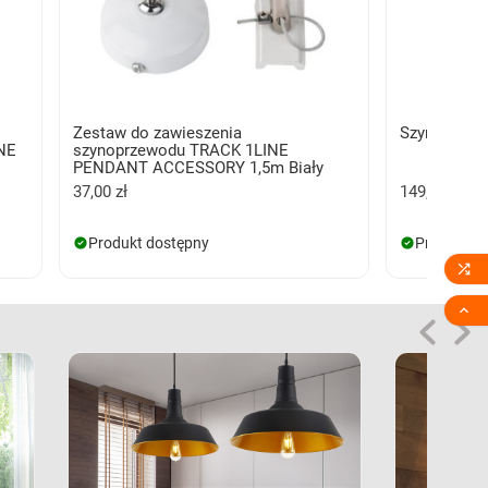
Zestaw do zawieszenia
Szynoprzew
INE
szynoprzewodu TRACK 1LINE
PENDANT ACCESSORY 1,5m Biały
37,00 zł
149,00 zł
Produkt dostępny
Produkt d

