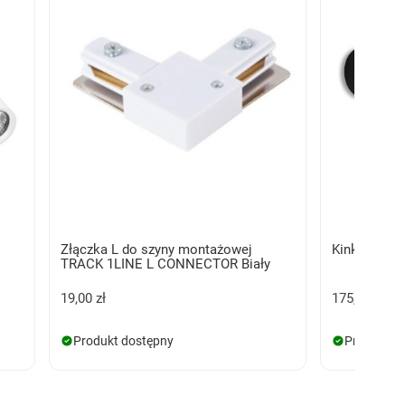
Złączka L do szyny montażowej
Kinkiet LUM
TRACK 1LINE L CONNECTOR Biały
19,00 zł
175,00 zł
Produkt dostępny
Produkt d