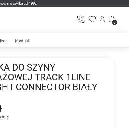
mowa wysyłka od 199zl
0
logi
Kontakt
KA DO SZYNY
ŻOWEJ TRACK 1LINE
GHT CONNECTOR BIAŁY
ł
0.0
(
0
)