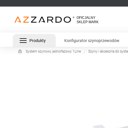
Produkty
Konfigurator szynoprzewodów
System szynowy jednofazowy 1Line
Szyny i akcesoria do syst