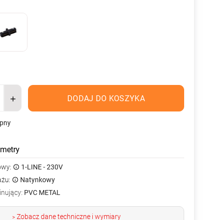
DODAJ DO KOSZYKA
ępny
metry
owy:
1-LINE - 230V
ażu:
Natynkowy
inujący:
PVC METAL
Zobacz dane techniczne i wymiary
>