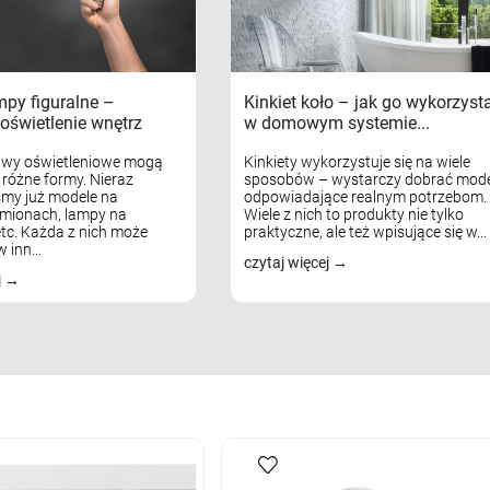
mpy figuralne –
Kinkiet koło – jak go wykorzyst
oświetlenie wnętrz
w domowym systemie...
awy oświetleniowe mogą
Kinkiety wykorzystuje się na wiele
różne formy. Nieraz
sposobów – wystarczy dobrać mode
my już modele na
odpowiadające realnym potrzebom.
mionach, lampy na
Wiele z nich to produkty nie tylko
tc. Każda z nich może
praktyczne, ale też wpisujące się w...
 inn...
czytaj więcej
j