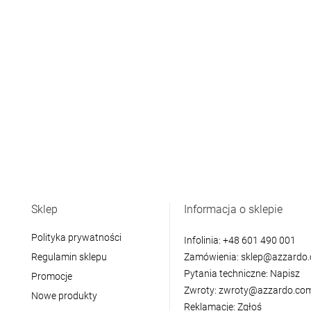
Sklep
Informacja o sklepie
Polityka prywatności
Infolinia:
+48 601 490 001
Regulamin sklepu
Zamówienia:
sklep@azzardo.
Pytania techniczne:
Napisz
Promocje
Zwroty:
zwroty@azzardo.com
Nowe produkty
Reklamacje:
Zgłoś