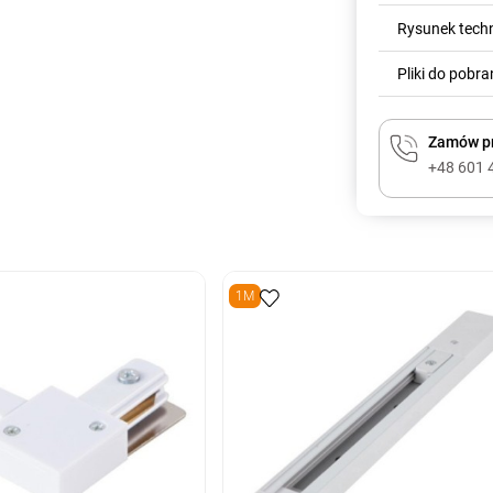
Rysunek tech
Pliki do pobra
Zamów pr
+48 601 
1M