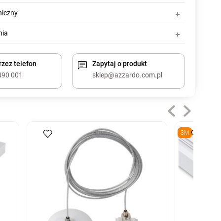
niczny
nia
zez telefon
Zapytaj o produkt
490 001
sklep@azzardo.com.pl
3M