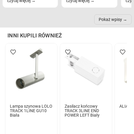
czytaj więcej
czytaj więcej
czyt
na komfort widzenia,
modele na łukowych
Wiel
nastrój, funkcjonalność
ramionach, lampy na
nie 
przestrzeni, a nawet
trójnogach etc. Każda z
też 
samopoczucie...
nich może przydać się w
Pokaż wpisy
inn...
INNI KUPILI RÓWNIEŻ
Lampa szynowa LOLO
Zasilacz końcowy
ALIA R
TRACK 1LINE GU10
TRACK 3LINE END
Biała
POWER LEFT Biały