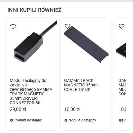
INNI KUPILI RÓWNIEŻ
Moduł zasilający do
GAMMA TRACK
GAMMA
zasilacza
MAGNETIC 35mm
MAGNE
zewnętrznego GAMMA
COVER 1m BK
MECHA
TRACK MAGNETIC
CONNE
35mm DRIVER
CONNECTOR BK
29,00 zł
10,00 zł
10,00 z
Produkt dostępny
Produkt dostępny
Produk