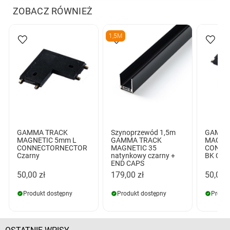
ZOBACZ RÓWNIEŻ
1,5M
GAMMA TRACK
Szynoprzewód 1,5m
GAMMA
MAGNETIC 5mm L
GAMMA TRACK
MAGNE
CONNECTORNECTOR
MAGNETIC 35
CONNE
Czarny
natynkowy czarny +
BK Cza
END CAPS
50,00 zł
179,00 zł
50,00 z
Produkt dostępny
Produkt dostępny
Produk