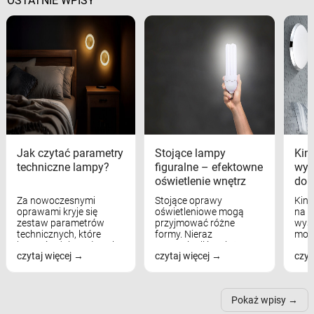
OSTATNIE WPISY
Jak czytać parametry
Stojące lampy
Kink
techniczne lampy?
figuralne – efektowne
wyk
oświetlenie wnętrz
dom
Za nowoczesnymi
Stojące oprawy
Kink
oprawami kryje się
oświetleniowe mogą
na w
zestaw parametrów
przyjmować różne
wyst
technicznych, które
formy. Nieraz
mod
bezpośrednio wpływają
wspominaliśmy już
real
czytaj więcej
czytaj więcej
czyt
na komfort widzenia,
modele na łukowych
Wiel
nastrój, funkcjonalność
ramionach, lampy na
nie 
przestrzeni, a nawet
trójnogach etc. Każda z
też 
samopoczucie...
nich może przydać się w
Pokaż wpisy
inn...