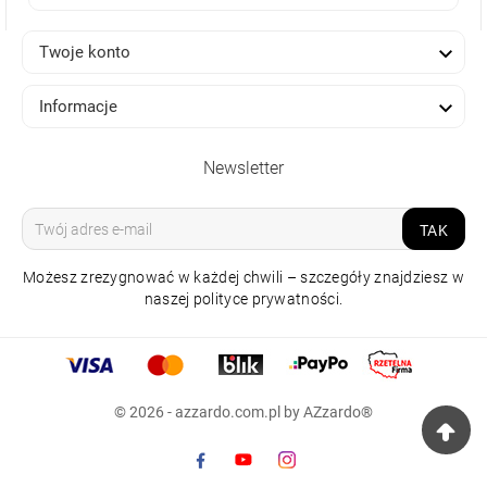

Twoje konto

Informacje
Newsletter
TAK
Możesz zrezygnować w każdej chwili – szczegóły znajdziesz w
naszej polityce prywatności.
ZASILACZ
KOŃCOWY TRACK
© 2026 - azzardo.com.pl by AZzardo®
3LINE END POWER
LEFT BIAŁY
27,00 zł