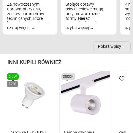
Za nowoczesnymi
Stojące oprawy
Kink
oprawami kryje się
oświetleniowe mogą
na w
zestaw parametrów
przyjmować różne
wyst
technicznych, które
formy. Nieraz
mod
bezpośrednio wpływają
wspominaliśmy już
real
czytaj więcej
czytaj więcej
czyt
na komfort widzenia,
modele na łukowych
Wiel
nastrój, funkcjonalność
ramionach, lampy na
nie 
przestrzeni, a nawet
trójnogach etc. Każda z
też 
samopoczucie...
nich może przydać się w
Pokaż wpisy
inn...
INNI KUPILI RÓWNIEŻ
6.9W
3000K
120°
Żarówka LED GU10
Lampa szynowa
Zaślepk