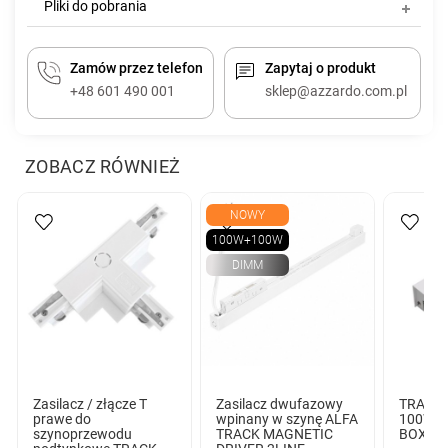
Pliki do pobrania
Zamów przez telefon
Zapytaj o produkt
+48 601 490 001
sklep@azzardo.com.pl
ZOBACZ RÓWNIEŻ
NOWY
100W+100W
DIMM
Zasilacz / złącze T
Zasilacz dwufazowy
TRACK 
prawe do
wpinany w szynę ALFA
100W 
szynoprzewodu
TRACK MAGNETIC
BOX WH