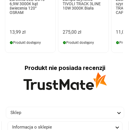
6,9W 3000K kąt
TIVOLI TRACK 3LINE
szynop
świecenia 120°
10W 3000K Biała
TRACK 
OSRAM
CAP Bia
13,99 zł
275,00 zł
11,00 z
Produkt dostępny
Produkt dostępny
Produk
Produkt nie posiada recenzji

Sklep

Informacja o sklepie