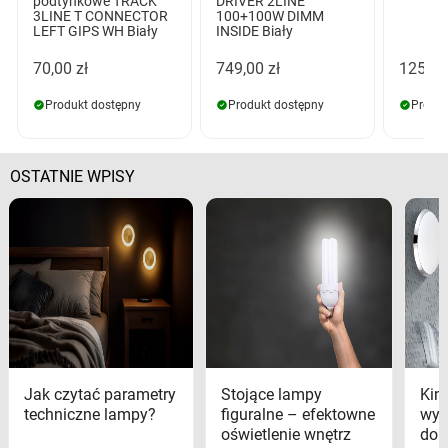
podtynkowe TRACK
DRIVER 2LINE
3LINE T CONNECTOR
100+100W DIMM
LEFT GIPS WH Biały
INSIDE Biały
70,00 zł
749,00 zł
125,00
Produkt dostępny
Produkt dostępny
Produk
OSTATNIE WPISY
Jak czytać parametry
Stojące lampy
Kink
techniczne lampy?
figuralne – efektowne
wyk
oświetlenie wnętrz
dom