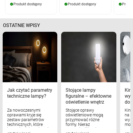
Produkt dostępny
Produkt dostępny
Produk
OSTATNIE WPISY
Jak czytać parametry
Stojące lampy
Kink
techniczne lampy?
figuralne – efektowne
wyk
oświetlenie wnętrz
dom
Za nowoczesnymi
Stojące oprawy
Kink
oprawami kryje się
oświetleniowe mogą
na w
zestaw parametrów
przyjmować różne
wyst
technicznych, które
formy. Nieraz
mod
bezpośrednio wpływają
wspominaliśmy już
real