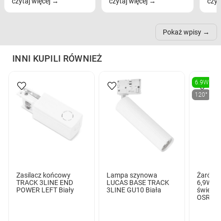
czytaj więcej
czytaj więcej
czyt
na komfort widzenia,
modele na łukowych
Wiel
nastrój, funkcjonalność
ramionach, lampy na
nie 
przestrzeni, a nawet
trójnogach etc. Każda z
też 
samopoczucie...
nich może przydać się w
Pokaż wpisy
inn...
INNI KUPILI RÓWNIEŻ
6.9W
120°
Zasilacz końcowy
Lampa szynowa
Żarówk
TRACK 3LINE END
LUCAS BASE TRACK
6,9W 3
POWER LEFT Biały
3LINE GU10 Biała
świecen
OSRAM