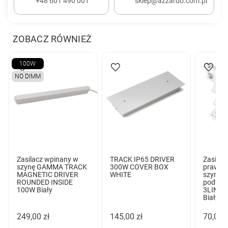
+48 601 490 001
sklep@azzardo.com.pl
ZOBACZ RÓWNIEŻ
100W
NO DIMM
Zasilacz wpinany w
TRACK IP65 DRIVER
Zasilacz
szynę GAMMA TRACK
300W COVER BOX
prawe 
MAGNETIC DRIVER
WHITE
szynop
ROUNDED INSIDE
podtyn
100W Biały
3LINE 
Biały
249,00 zł
145,00 zł
70,00 z