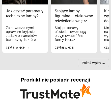
Jak czytać parametry
Stojące lampy
Kink
techniczne lampy?
figuralne – efektowne
wyk
oświetlenie wnętrz
dom
Za nowoczesnymi
Stojące oprawy
Kink
oprawami kryje się
oświetleniowe mogą
na w
zestaw parametrów
przyjmować różne
wyst
technicznych, które
formy. Nieraz
mod
bezpośrednio wpływają
wspominaliśmy już
real
czytaj więcej
czytaj więcej
czyt
na komfort widzenia,
modele na łukowych
Wiel
nastrój, funkcjonalność
ramionach, lampy na
nie 
przestrzeni, a nawet
trójnogach etc. Każda z
też 
samopoczucie...
nich może przydać się w
Pokaż wpisy
inn...
Produkt nie posiada recenzji