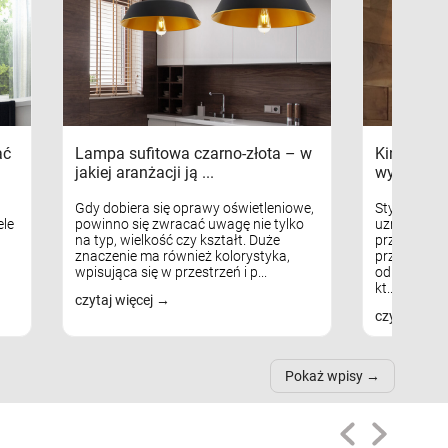
ać
Lampa sufitowa czarno-złota – w
Kinkiety s
jakiej aranżacji ją ...
wykorzys
Gdy dobiera się oprawy oświetleniowe,
Styl skandy
le
powinno się zwracać uwagę nie tylko
uznaniem m
na typ, wielkość czy kształt. Duże
przytulnych
znaczenie ma również kolorystyka,
przestrzeni
wpisująca się w przestrzeń i p...
odpowiedni
kt...
czytaj więcej
czytaj więc
Pokaż wpisy