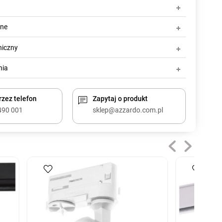
zne
niczny
nia
zez telefon
Zapytaj o produkt
490 001
sklep@azzardo.com.pl