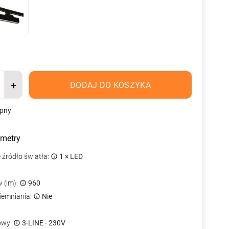
DODAJ DO KOSZYKA
ępny
metry
źródło światła:
1 × LED
 (lm):
960
iemniania:
Nie
owy:
3-LINE - 230V