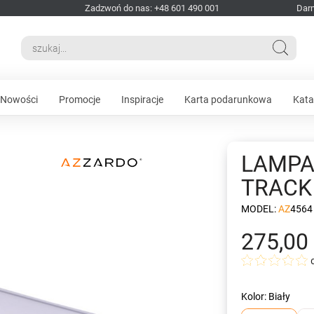
Zadzwoń do nas: +48 601 490 001
Dar
Nowości
Promocje
Inspiracje
Karta podarunkowa
Kata
LAMPA
TRACK 
MODEL:
AZ4564
275,00 
Kolor: Biały