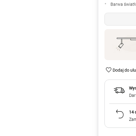
Barwa światła
Dodaj do ul
Wys
Dar
14 
Zam