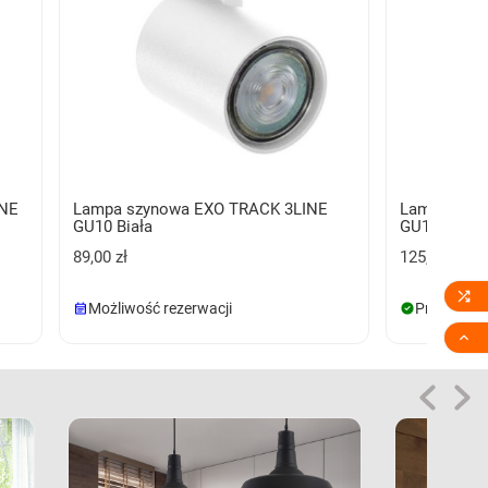
INE
Lampa szynowa EXO TRACK 3LINE
Lampa szyn
GU10 Biała
GU10 Biała
89,00 zł
125,00 zł

Możliwość rezerwacji
Produkt d
