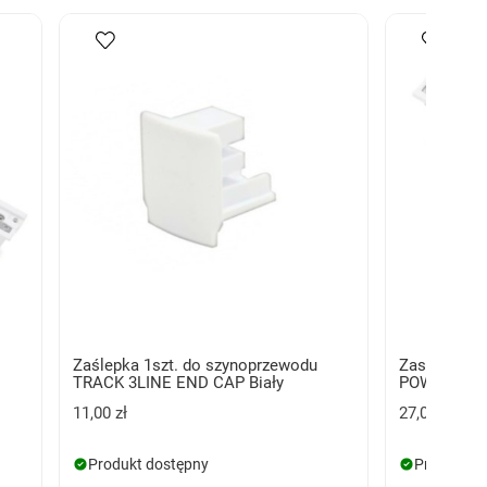
Zaślepka 1szt. do szynoprzewodu
Zasilacz k
TRACK 3LINE END CAP Biały
POWER RIGH
11,00 zł
27,00 zł
Produkt dostępny
Produkt d