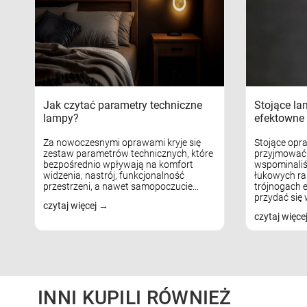
Jak czytać parametry techniczne
Stojące la
lampy?
efektowne 
Za nowoczesnymi oprawami kryje się
Stojące opr
zestaw parametrów technicznych, które
przyjmować 
bezpośrednio wpływają na komfort
wspominaliś
widzenia, nastrój, funkcjonalność
łukowych ra
przestrzeni, a nawet samopoczucie...
trójnogach e
przydać się w
czytaj więcej
czytaj więce
INNI KUPILI RÓWNIEŻ