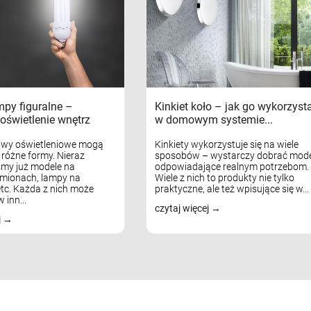
mpy figuralne –
Kinkiet koło – jak go wykorzyst
oświetlenie wnętrz
w domowym systemie...
awy oświetleniowe mogą
Kinkiety wykorzystuje się na wiele
różne formy. Nieraz
sposobów – wystarczy dobrać mode
my już modele na
odpowiadające realnym potrzebom.
mionach, lampy na
Wiele z nich to produkty nie tylko
tc. Każda z nich może
praktyczne, ale też wpisujące się w...
 inn...
czytaj więcej
j