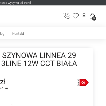
mowa wysyłka od 199zl
0
logi
Kontakt
 SZYNOWA LINNEA 29
3LINE 12W CCT BIAŁA
zł
0.0
(
0
)