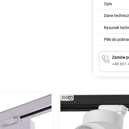
Opis
Dane technic
Rysunek tech
Pliki do pobra
Zamów pr
+48 601 
3000K