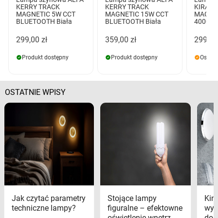
KERRY TRACK
KERRY TRACK
KIRA 2
MAGNETIC 5W CCT
MAGNETIC 15W CCT
MAGNE
BLUETOOTH Biała
BLUETOOTH Biała
4000K B
299,00 zł
359,00 zł
299,00
Produkt dostępny
Produkt dostępny
Ostatn
OSTATNIE WPISY
Jak czytać parametry
Stojące lampy
Kink
techniczne lampy?
figuralne – efektowne
wyk
oświetlenie wnętrz
dom