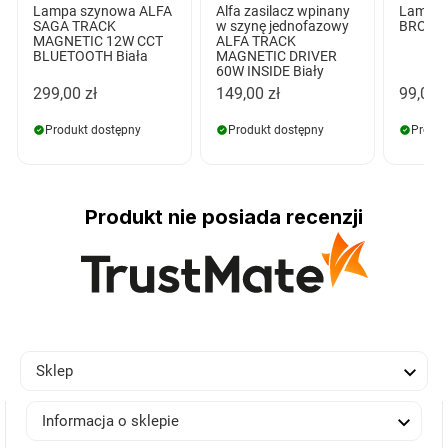
Lampa szynowa ALFA
Alfa zasilacz wpinany
Lampa 
SAGA TRACK
w szynę jednofazowy
BROSS 1
MAGNETIC 12W CCT
ALFA TRACK
BLUETOOTH Biała
MAGNETIC DRIVER
60W INSIDE Biały
299,00 zł
149,00 zł
99,00 z
Produkt dostępny
Produkt dostępny
Produk
Produkt nie posiada recenzji

Sklep

Informacja o sklepie