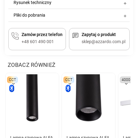
Rysunek techniczny
Pliki do pobrania
Zamów przez telefon
Zapytaj o produkt
+48 601 490 001
sklep@azzardo.com.pl
ZOBACZ RÓWNIEŻ
CCT
CCT
4000K
Lampa szynowa ALFA
Lampa szynowa ALFA
Lampa 