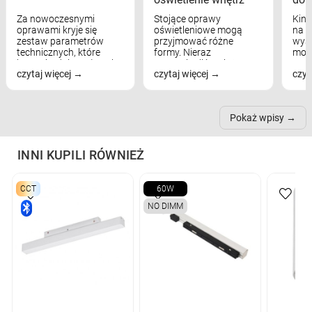
Za nowoczesnymi
Stojące oprawy
Kink
oprawami kryje się
oświetleniowe mogą
na w
zestaw parametrów
przyjmować różne
wyst
technicznych, które
formy. Nieraz
mod
bezpośrednio wpływają
wspominaliśmy już
real
czytaj więcej
czytaj więcej
czyt
na komfort widzenia,
modele na łukowych
Wiel
nastrój, funkcjonalność
ramionach, lampy na
nie 
przestrzeni, a nawet
trójnogach etc. Każda z
też 
samopoczucie...
nich może przydać się w
Pokaż wpisy
inn...
INNI KUPILI RÓWNIEŻ
CCT
60W
NO DIMM