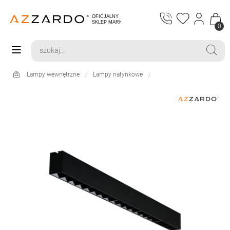
0
Lampy wewnętrzne
Lampy natynkowe