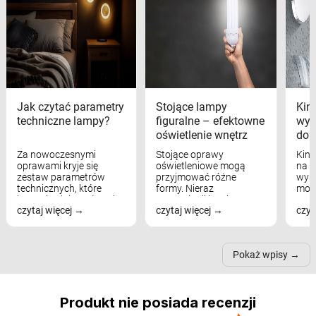
Jak czytać parametry
Stojące lampy
Kink
techniczne lampy?
figuralne – efektowne
wyk
oświetlenie wnętrz
dom
Za nowoczesnymi
Stojące oprawy
Kink
oprawami kryje się
oświetleniowe mogą
na w
zestaw parametrów
przyjmować różne
wyst
technicznych, które
formy. Nieraz
mod
bezpośrednio wpływają
wspominaliśmy już
real
czytaj więcej
czytaj więcej
czyt
na komfort widzenia,
modele na łukowych
Wiel
nastrój, funkcjonalność
ramionach, lampy na
nie 
przestrzeni, a nawet
trójnogach etc. Każda z
też 
samopoczucie...
nich może przydać się w
Pokaż wpisy
inn...
Produkt nie posiada recenzji