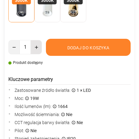
3000K
3000K
3000K
DODAJ DO KOSZYKA
Produkt dostępny
Kluczowe parametry
Zastosowane źródło światła:
1 × LED
Moc:
19W
Ilość lumenów (lm):
1664
Możliwość ściemniania:
Nie
CCT regulacja barwy światła:
Nie
Pilot:
Nie
Stopień zabezpieczenia:
IP20