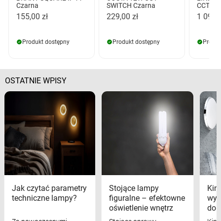
Czarna
SWITCH Czarna
CCT DI
155,00 zł
229,00 zł
1 099,
Produkt dostępny
Produkt dostępny
Produk
OSTATNIE WPISY
Jak czytać parametry
Stojące lampy
Kink
techniczne lampy?
figuralne – efektowne
wyk
oświetlenie wnętrz
dom