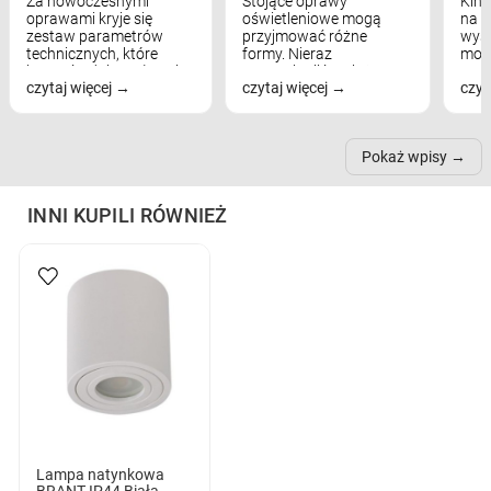
Za nowoczesnymi
Stojące oprawy
Kink
oprawami kryje się
oświetleniowe mogą
na w
zestaw parametrów
przyjmować różne
wyst
technicznych, które
formy. Nieraz
mod
bezpośrednio wpływają
wspominaliśmy już
real
czytaj więcej
czytaj więcej
czyt
na komfort widzenia,
modele na łukowych
Wiel
nastrój, funkcjonalność
ramionach, lampy na
nie 
przestrzeni, a nawet
trójnogach etc. Każda z
też 
samopoczucie...
nich może przydać się w
Pokaż wpisy
inn...
INNI KUPILI RÓWNIEŻ
Lampa natynkowa