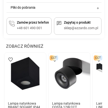
Pliki do pobrania
Zamów przez telefon
Zapytaj o produkt
+48 601 490 001
sklep@azzardo.com.pl
ZOBACZ RÓWNIEŻ
CCT
CCT
Lampa natynkowa
Lampa natynkowa
Lampa 
BRANT SQUARE IP44
COSTA 12W CCT
LINELI