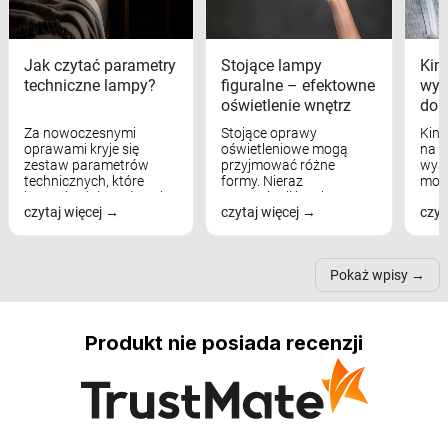
Jak czytać parametry
Stojące lampy
Kink
techniczne lampy?
figuralne – efektowne
wyk
oświetlenie wnętrz
dom
Za nowoczesnymi
Stojące oprawy
Kink
oprawami kryje się
oświetleniowe mogą
na w
zestaw parametrów
przyjmować różne
wyst
technicznych, które
formy. Nieraz
mod
bezpośrednio wpływają
wspominaliśmy już
real
czytaj więcej
czytaj więcej
czyt
na komfort widzenia,
modele na łukowych
Wiel
nastrój, funkcjonalność
ramionach, lampy na
nie 
przestrzeni, a nawet
trójnogach etc. Każda z
też 
samopoczucie...
nich może przydać się w
Pokaż wpisy
inn...
Produkt nie posiada recenzji