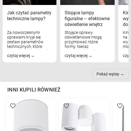
Jak czytać parametry
Stojące lampy
Kink
techniczne lampy?
figuralne – efektowne
wyk
oświetlenie wnętrz
dom
Za nowoczesnymi
Stojące oprawy
Kink
oprawami kryje się
oświetleniowe mogą
na w
zestaw parametrów
przyjmować różne
wyst
technicznych, które
formy. Nieraz
mod
bezpośrednio wpływają
wspominaliśmy już
real
czytaj więcej
czytaj więcej
czyt
na komfort widzenia,
modele na łukowych
Wiel
nastrój, funkcjonalność
ramionach, lampy na
nie 
przestrzeni, a nawet
trójnogach etc. Każda z
też 
samopoczucie...
nich może przydać się w
Pokaż wpisy
inn...
INNI KUPILI RÓWNIEŻ