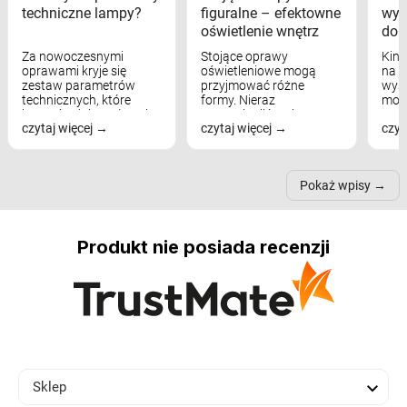
techniczne lampy?
figuralne – efektowne
wyk
oświetlenie wnętrz
dom
Za nowoczesnymi
Stojące oprawy
Kink
oprawami kryje się
oświetleniowe mogą
na w
zestaw parametrów
przyjmować różne
wyst
technicznych, które
formy. Nieraz
mod
bezpośrednio wpływają
wspominaliśmy już
real
czytaj więcej
czytaj więcej
czyt
na komfort widzenia,
modele na łukowych
Wiel
nastrój, funkcjonalność
ramionach, lampy na
nie 
przestrzeni, a nawet
trójnogach etc. Każda z
też 
samopoczucie...
nich może przydać się w
Pokaż wpisy
inn...
Produkt nie posiada recenzji

Sklep