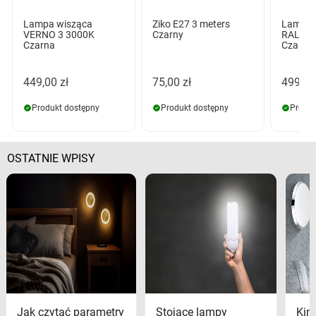
Lampa wisząca
Ziko E27 3 meters
Lampa 
VERNO 3 3000K
Czarny
RALPH 
Czarna
Czarna
449,00 zł
75,00 zł
499,00
Produkt dostępny
Produkt dostępny
Produk
OSTATNIE WPISY
Jak czytać parametry
Stojące lampy
Kink