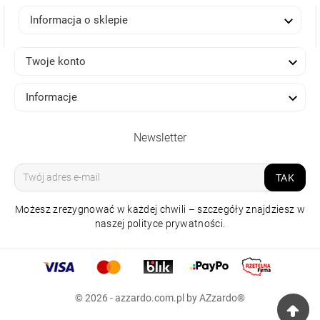

Informacja o sklepie

Twoje konto

Informacje
Newsletter
TAK
Możesz zrezygnować w każdej chwili – szczegóły znajdziesz w
naszej polityce prywatności.
LAMPA WISZĄCA
MIRABELLA 120 3000K
DIMM CZARNA
© 2026 - azzardo.com.pl by AZzardo®
1 749,00 zł