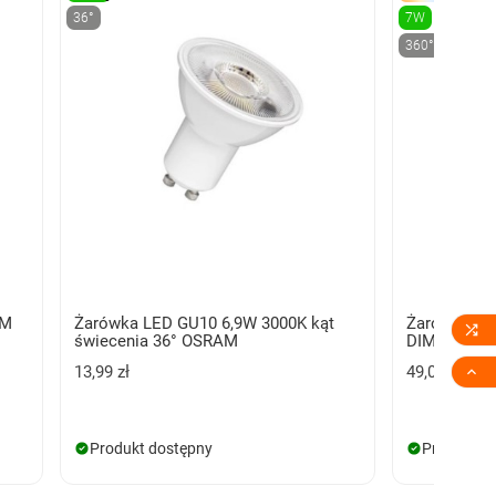
36°
7W
360°
MM
Żarówka LED GU10 6,9W 3000K kąt
Żarówka L

świecenia 36° OSRAM
DIMM MILK

13,99 zł
49,00 zł
Produkt dostępny
Produkt d