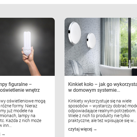
mpy figuralne –
Kinkiet koło – jak go wykorzyst
oświetlenie wnętrz
w domowym systemie...
awy oświetleniowe mogą
Kinkiety wykorzystuje się na wiele
różne formy. Nieraz
sposobów – wystarczy dobrać mode
my już modele na
odpowiadające realnym potrzebom.
mionach, lampy na
Wiele z nich to produkty nie tylko
tc. Każda z nich może
praktyczne, ale też wpisujące się w...
 inn...
czytaj więcej
j