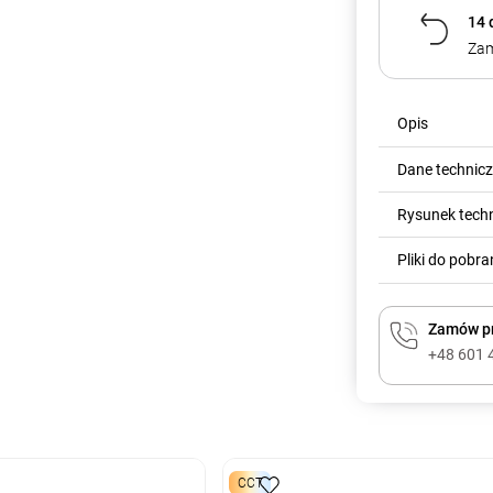
14 
Zam
Opis
Dane technic
Rysunek tech
Pliki do pobra
Zamów pr
+48 601 
CCT