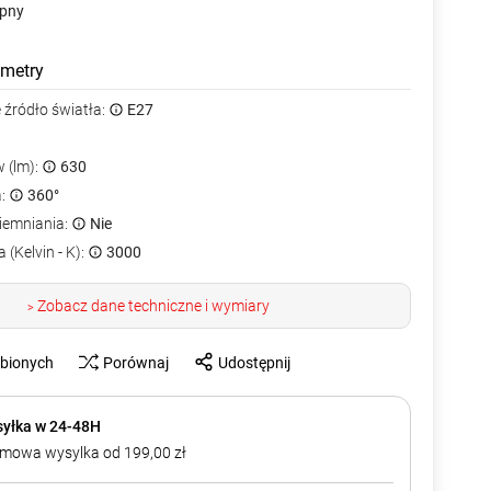
ępny
metry
źródło światła:
E27
 (lm):
630
a:
360°
iemniania:
Nie
 (Kelvin - K):
3000
Zobacz dane techniczne i wymiary
>
ubionych
Porównaj
Udostępnij
yłka w 24-48H
mowa wysylka od 199,00 zł