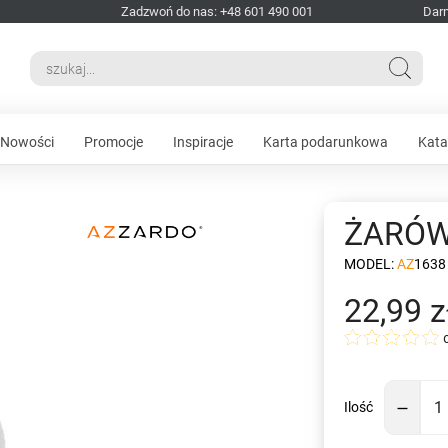
Zadzwoń do nas: +48 601 490 001
Dar
Nowości
Promocje
Inspiracje
Karta podarunkowa
Kata
ŻARÓW
MODEL:
AZ1638
22,99 z
Ilość