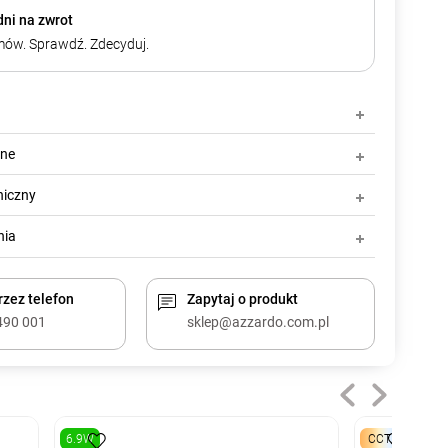
dni na zwrot
ów. Sprawdź. Zdecyduj.
zne
niczny
nia
zez telefon
Zapytaj o produkt
490 001
sklep@azzardo.com.pl
6.9W
CCT