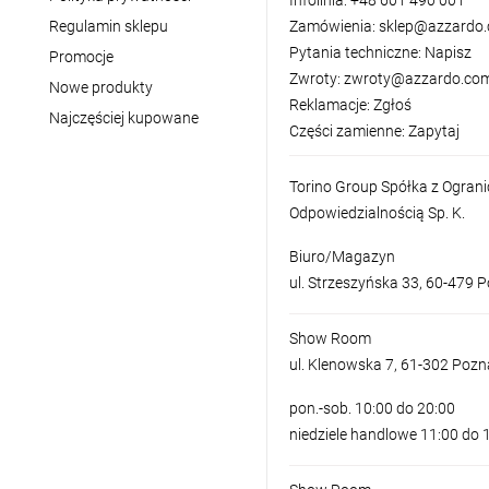
Infolinia:
+48 601 490 001
Regulamin sklepu
Zamówienia:
sklep@azzardo.
Pytania techniczne:
Napisz
Promocje
Zwroty:
zwroty@azzardo.com
Nowe produkty
Reklamacje:
Zgłoś
Najczęściej kupowane
Części zamienne:
Zapytaj
Torino Group Spółka z Ogran
Odpowiedzialnością Sp. K.
Biuro/Magazyn
ul. Strzeszyńska 33, 60-479 
Show Room
ul. Klenowska 7, 61-302 Poz
pon.-sob. 10:00 do 20:00
niedziele handlowe 11:00 do 