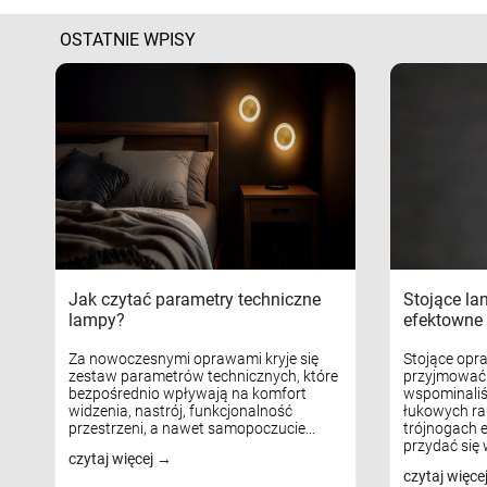
OSTATNIE WPISY
Jak czytać parametry techniczne
Stojące la
lampy?
efektowne 
Za nowoczesnymi oprawami kryje się
Stojące opr
zestaw parametrów technicznych, które
przyjmować 
bezpośrednio wpływają na komfort
wspominaliś
widzenia, nastrój, funkcjonalność
łukowych ra
przestrzeni, a nawet samopoczucie...
trójnogach e
przydać się w
czytaj więcej
czytaj więce