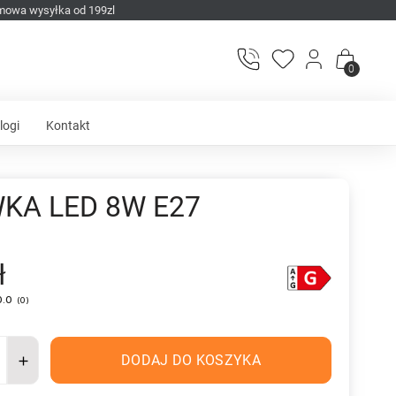
mowa wysyłka od 199zl
0
logi
Kontakt
KA LED 8W E27
ł
0.0
(
0
)
DODAJ DO KOSZYKA