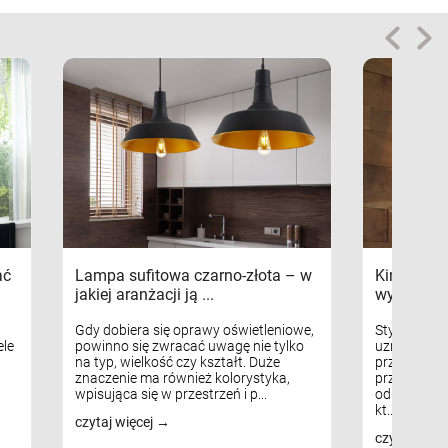
ać
Lampa sufitowa czarno-złota – w
Kinkiety s
jakiej aranżacji ją ...
wykorzys
Gdy dobiera się oprawy oświetleniowe,
Styl skandy
le
powinno się zwracać uwagę nie tylko
uznaniem m
na typ, wielkość czy kształt. Duże
przytulnych
znaczenie ma również kolorystyka,
przestrzeni
wpisująca się w przestrzeń i p...
odpowiedni
kt...
czytaj więcej
czytaj więc