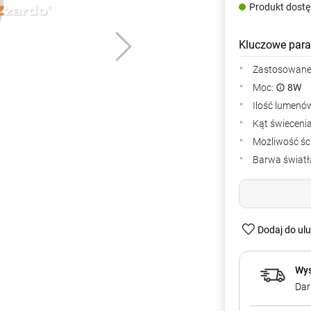
Produkt dost
Kluczowe para
Zastosowane 
Moc:
8W
Ilość lumenów
Kąt świeceni
Możliwość śc
Barwa światła
Dodaj do ul
Wys
Dar