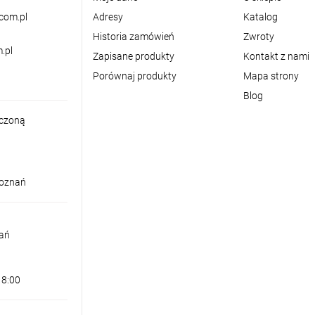
com.pl
Adresy
Katalog
Historia zamówień
Zwroty
.pl
Zapisane produkty
Kontakt z nami
Porównaj produkty
Mapa strony
Blog
iczoną
Poznań
nań
18:00