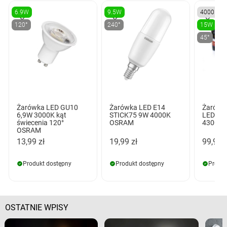
6.9W
9.5W
4000K
120°
240°
15W
45°
Żarówka LED GU10
Żarówka LED E14
Żarówk
6,9W 3000K kąt
STICK75 9W 4000K
LED 15
świecenia 120°
OSRAM
4300 L
OSRAM
13,99 zł
19,99 zł
99,99 z
Produkt dostępny
Produkt dostępny
Produk
OSTATNIE WPISY