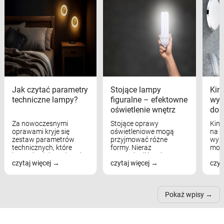
Jak czytać parametry
Stojące lampy
Kink
techniczne lampy?
figuralne – efektowne
wyk
oświetlenie wnętrz
dom
Za nowoczesnymi
Stojące oprawy
Kink
oprawami kryje się
oświetleniowe mogą
na w
zestaw parametrów
przyjmować różne
wyst
technicznych, które
formy. Nieraz
mod
bezpośrednio wpływają
wspominaliśmy już
real
czytaj więcej
czytaj więcej
czyt
na komfort widzenia,
modele na łukowych
Wiel
nastrój, funkcjonalność
ramionach, lampy na
nie 
przestrzeni, a nawet
trójnogach etc. Każda z
też 
samopoczucie...
nich może przydać się w
Pokaż wpisy
inn...