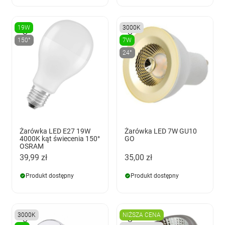
19W
3000K
150°
7W
24°
Żarówka LED E27 19W
Żarówka LED 7W GU10
4000K kąt świecenia 150°
GO
OSRAM
39,99 zł
35,00 zł
Produkt dostępny
Produkt dostępny
3000K
NIŻSZA CENA