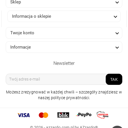

Sklep

Informacja o sklepie

Twoje konto

Informacje
Newsletter
TAK
Możesz zrezygnować w każdej chwili – szczegóły znajdziesz w
naszej polityce prywatności.
© 2026 - azzardo.com.pl by AZzardo®