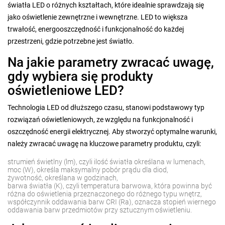
światła LED o różnych kształtach, które idealnie sprawdzają się
jako oświetlenie zewnętrzne i wewnętrzne. LED to większa
trwałość, energooszczędność i funkcjonalność do każdej
przestrzeni, gdzie potrzebne jest światło.
Na jakie parametry zwracać uwagę,
gdy wybiera się produkty
oświetleniowe LED?
Technologia LED od dłuższego czasu, stanowi podstawowy typ
rozwiązań oświetleniowych, ze względu na funkcjonalność i
oszczędność energii elektrycznej. Aby stworzyć optymalne warunki,
należy zwracać uwagę na kluczowe parametry produktu, czyli:
strumień świetlny (lm), czyli ilość światła określana w lumenach,
moc (W), określa maksymalny pobór prądu dla diod,
żywotność, określana w godzinach,
barwa światła (K), czyli temperatura barwowa, która powinna być
różna do oświetlenia przeznaczonego do różnego typu wnętrz,
współczynnik oddawania barw CRI (Ra), oznacza stopień wiernego
oddawania barw przedmiotów przy sztucznym oświetleniu.