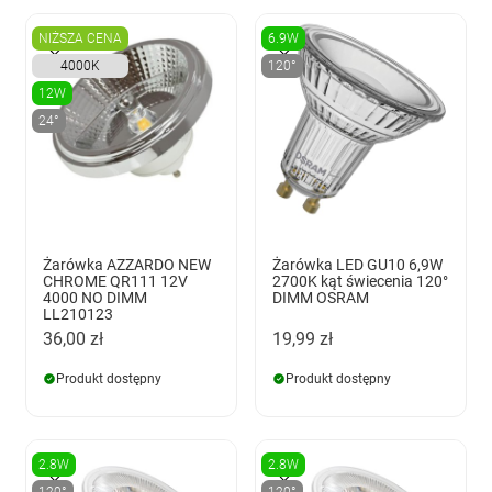
NIŻSZA CENA
6.9W
4000K
120°
12W
24°
Żarówka AZZARDO NEW
Żarówka LED GU10 6,9W
CHROME QR111 12V
2700K kąt świecenia 120°
4000 NO DIMM
DIMM OSRAM
LL210123
36,00 zł
19,99 zł
Produkt dostępny
Produkt dostępny
2.8W
2.8W
120°
120°