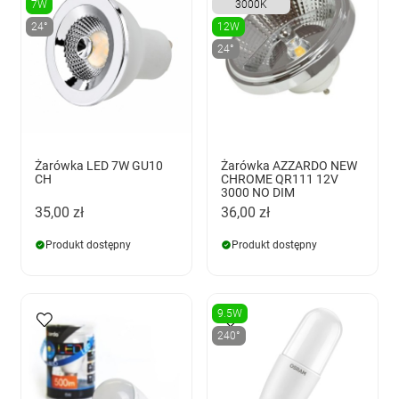
7W
3000K
24°
12W
24°
Żarówka LED 7W GU10
Żarówka AZZARDO NEW
CH
CHROME QR111 12V
3000 NO DIM
35,00 zł
36,00 zł
Produkt dostępny
Produkt dostępny
9.5W
240°