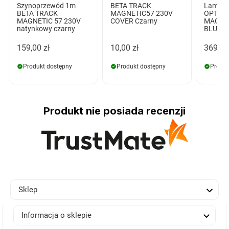
Szynoprzewód 1m
BETA TRACK
Lampa 
BETA TRACK
MAGNETIC57 230V
OPTICA
MAGNETIC 57 230V
COVER Czarny
MAGNET
natynkowy czarny
BLUETO
159,00 zł
10,00 zł
369,00
Produkt dostępny
Produkt dostępny
Produk
Produkt nie posiada recenzji

Sklep

Informacja o sklepie