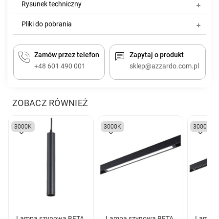
Rysunek techniczny
Pliki do pobrania
Zamów przez telefon
Zapytaj o produkt
+48 601 490 001
sklep@azzardo.com.pl
ZOBACZ RÓWNIEŻ
3000K
3000K
3000K
Lampa szynowa BETA
Lampa szynowa BETA
Lampa 