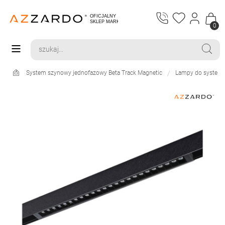
0
System szynowy jednofazowy Beta Track Magnetic
Lampy do systemu