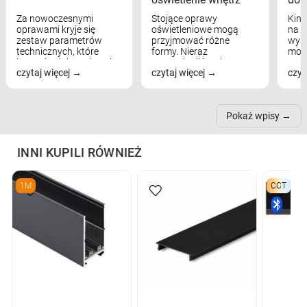
Za nowoczesnymi
Stojące oprawy
Kink
oprawami kryje się
oświetleniowe mogą
na w
zestaw parametrów
przyjmować różne
wyst
technicznych, które
formy. Nieraz
mod
bezpośrednio wpływają
wspominaliśmy już
real
czytaj więcej
czytaj więcej
czyt
na komfort widzenia,
modele na łukowych
Wiel
nastrój, funkcjonalność
ramionach, lampy na
nie 
przestrzeni, a nawet
trójnogach etc. Każda z
też 
samopoczucie...
nich może przydać się w
Pokaż wpisy
inn...
INNI KUPILI RÓWNIEŻ
1M
CCT