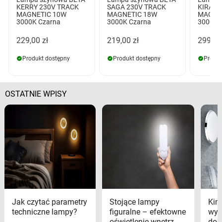
KERRY 230V TRACK
SAGA 230V TRACK
KIRA 2
MAGNETIC 10W
MAGNETIC 18W
MAGNE
3000K Czarna
3000K Czarna
3000K 
229,00 zł
219,00 zł
299,00
Produkt dostępny
Produkt dostępny
Produk
OSTATNIE WPISY
Jak czytać parametry
Stojące lampy
Kink
techniczne lampy?
figuralne – efektowne
wyk
oświetlenie wnętrz
dom