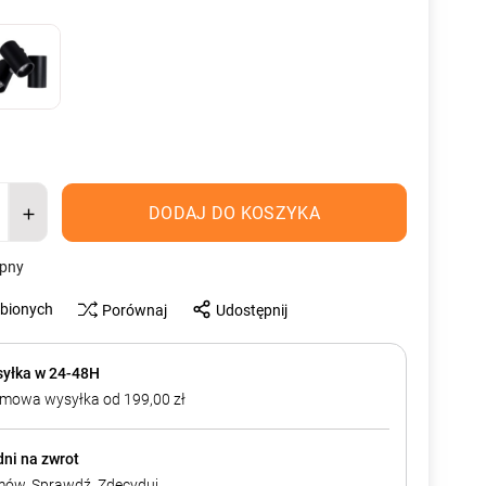
DODAJ DO KOSZYKA
ępny
ubionych
Porównaj
Udostępnij
yłka w 24-48H
mowa wysyłka od 199,00 zł
dni na zwrot
ów. Sprawdź. Zdecyduj.