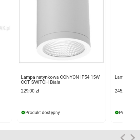
Lampa natynkowa CONYON IP54 15W
Lampa naty
CCT SWITCH Biała
229,00 zł
245,00 zł
Produkt dostępny
Produkt d