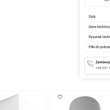
Opis
Dane technic
Rysunek tech
Pliki do pobra
Zamów pr
+48 601 