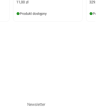
11,00 zł
329,00 zł
Produkt dostępny
Produkt d
Newsletter