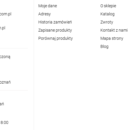
Moje dane
O sklepie
com.pl
Adresy
Katalog
Historia zamówień
Zwroty
.pl
Zapisane produkty
Kontakt z nami
Porównaj produkty
Mapa strony
Blog
iczoną
Poznań
nań
18:00