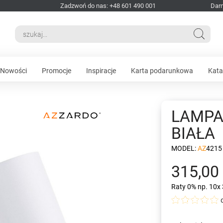
Zadzwoń do nas: +48 601 490 001
Dar
Nowości
Promocje
Inspiracje
Karta podarunkowa
Kata
LAMPA
BIAŁA
MODEL:
AZ4215
315,00 
Raty 0%
np. 10x 