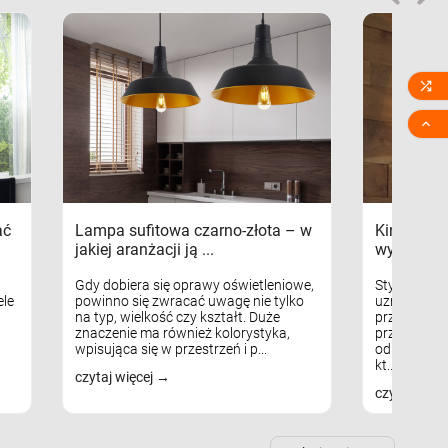


ać
Lampa sufitowa czarno-złota – w
Kinkiety s
jakiej aranżacji ją ...
wykorzys
Gdy dobiera się oprawy oświetleniowe,
Styl skandy
le
powinno się zwracać uwagę nie tylko
uznaniem m
na typ, wielkość czy kształt. Duże
przytulnych
znaczenie ma również kolorystyka,
przestrzeni
wpisująca się w przestrzeń i p...
odpowiedni
kt...
czytaj więcej
czytaj więc