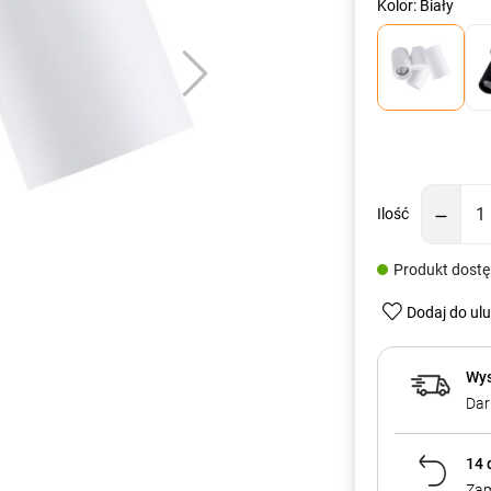
Kolor: Biały
Ilość
Produkt dost
Dodaj do ul
Wys
Dar
14 
Zam