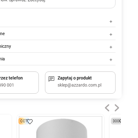
zne
niczny
nia
zez telefon
Zapytaj o produkt
490 001
sklep@azzardo.com.pl
CCT
3000K