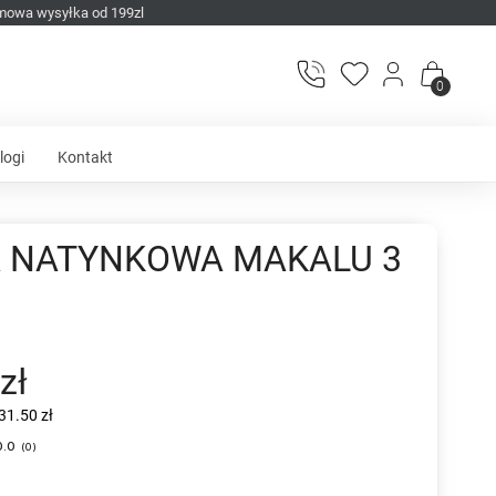
mowa wysyłka od 199zl
0
logi
Kontakt
 NATYNKOWA MAKALU 3
zł
31.50 zł
0.0
(
0
)