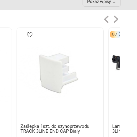
Pokaż wpisy
CCT
Zaślepka 1szt. do szynoprzewodu
Lampa szy
TRACK 3LINE END CAP Biały
3LINE 30W 