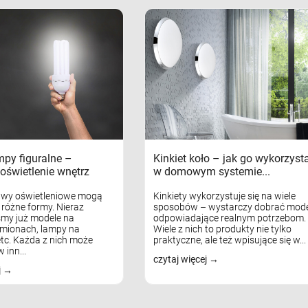
mpy figuralne –
Kinkiet koło – jak go wykorzyst
oświetlenie wnętrz
w domowym systemie...
awy oświetleniowe mogą
Kinkiety wykorzystuje się na wiele
różne formy. Nieraz
sposobów – wystarczy dobrać mode
my już modele na
odpowiadające realnym potrzebom.
mionach, lampy na
Wiele z nich to produkty nie tylko
tc. Każda z nich może
praktyczne, ale też wpisujące się w...
 inn...
czytaj więcej
j