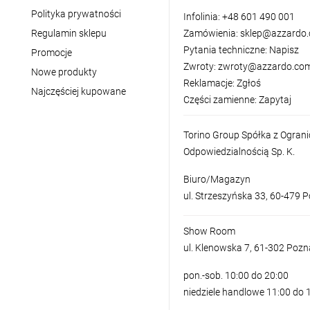
Polityka prywatności
Infolinia:
+48 601 490 001
Regulamin sklepu
Zamówienia:
sklep@azzardo.
Pytania techniczne:
Napisz
Promocje
Zwroty:
zwroty@azzardo.com
Nowe produkty
Reklamacje:
Zgłoś
Najczęściej kupowane
Części zamienne:
Zapytaj
Torino Group Spółka z Ogran
Odpowiedzialnością Sp. K.
Biuro/Magazyn
ul. Strzeszyńska 33, 60-479 
Show Room
ul. Klenowska 7, 61-302 Poz
pon.-sob. 10:00 do 20:00
niedziele handlowe 11:00 do 