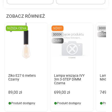
ZOBACZ RÓWNIEŻ
NIŻSZA CENA
NOWY
3000K
3000K
DIMM
DIMM
Ziko E27 6 meters
Lampa wisząca IVY
Lampa 
Czarny
3m 3-STEP DIMM
MASSIM
Czarna
89,00 zł
699,00 zł
749,00
Produkt dostępny
Produkt dostępny
Produk