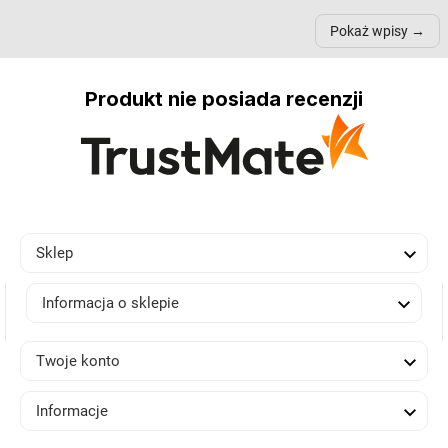
przestrzeni, a nawet
trójnogach etc. Każda z
też 
samopoczucie...
nich może przydać się w
Pokaż wpisy
inn...
Produkt nie posiada recenzji

Sklep

Informacja o sklepie

Twoje konto

Informacje