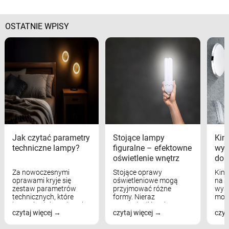
OSTATNIE WPISY
Jak czytać parametry
Stojące lampy
Kink
techniczne lampy?
figuralne – efektowne
wyk
oświetlenie wnętrz
dom
Za nowoczesnymi
Stojące oprawy
Kink
oprawami kryje się
oświetleniowe mogą
na w
zestaw parametrów
przyjmować różne
wyst
technicznych, które
formy. Nieraz
mod
bezpośrednio wpływają
wspominaliśmy już
real
czytaj więcej
czytaj więcej
czyt
na komfort widzenia,
modele na łukowych
Wiel
nastrój, funkcjonalność
ramionach, lampy na
nie 