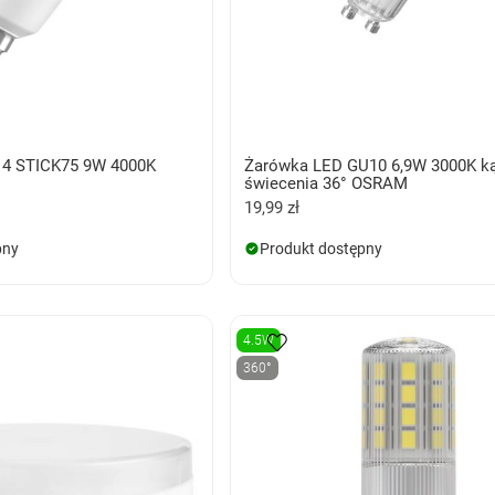
14 STICK75 9W 4000K
Żarówka LED GU10 6,9W 3000K k
świecenia 36° OSRAM
19,99 zł
pny
Produkt dostępny
4.5W
360°