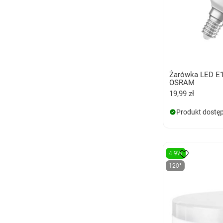
Żarówka LED E
OSRAM
19,99 zł
Produkt dostę
4.9W
120°