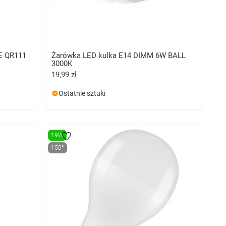
 QR111
Żarówka LED kulka E14 DIMM 6W BALL
3000K
19,99 zł
Ostatnie sztuki
19W
150°