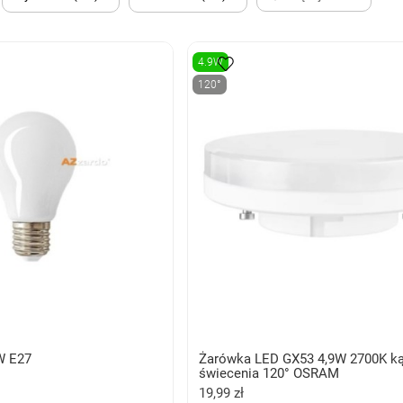
4.9W
120°
W E27
Żarówka LED GX53 4,9W 2700K ką
świecenia 120° OSRAM
19,99 zł