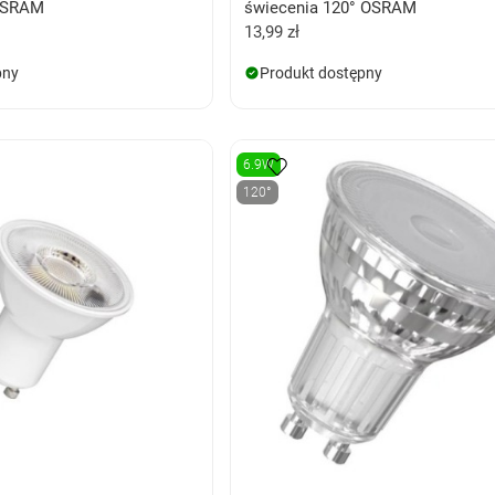
 OSRAM
świecenia 120° OSRAM
13,99 zł
pny
Produkt dostępny
6.9W
120°