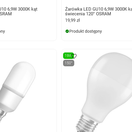
10 6,9W 3000K kąt
Żarówka LED GU10 6,9W 3000K k
 OSRAM
świecenia 120° OSRAM
19,99 zł
pny
Produkt dostępny
19W
150°