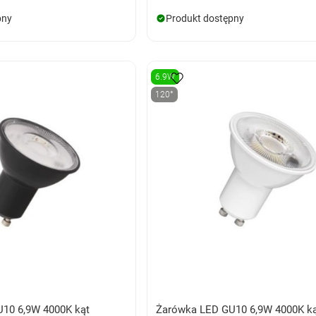
pny
Produkt dostępny
6.9W
120°
10 6,9W 4000K kąt
Żarówka LED GU10 6,9W 4000K k