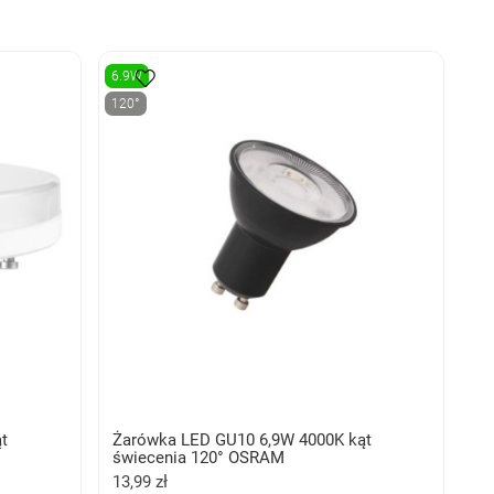
6.9W
120°
t
Żarówka LED GU10 6,9W 4000K kąt
świecenia 120° OSRAM
13,99 zł