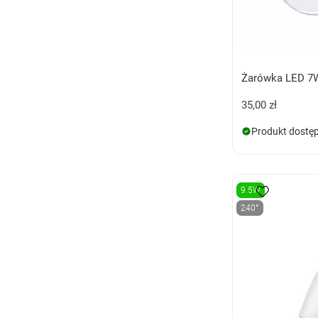
Żarówka LED 7
35,00 zł
Produkt dostę
9.5W
240°