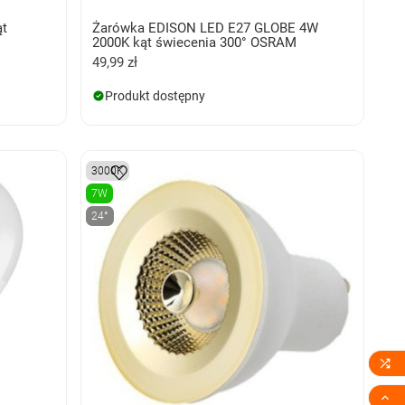
ąt
Żarówka EDISON LED E27 GLOBE 4W
2000K kąt świecenia 300° OSRAM
49,99 zł
Produkt dostępny
3000K
7W
24°

