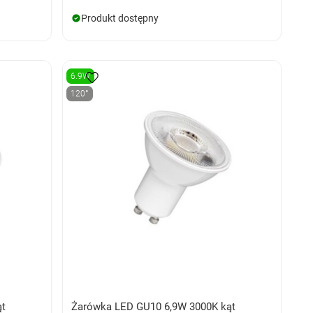
Produkt dostępny
6.9W
120°
ąt
Żarówka LED GU10 6,9W 3000K kąt