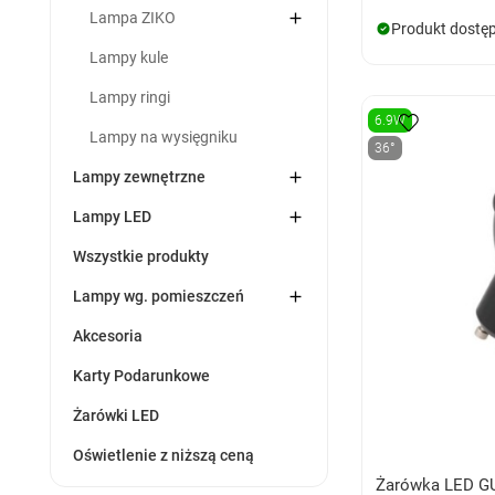

Lampa ZIKO
Produkt dostę
Lampy kule
Lampy ringi
6.9W
Lampy na wysięgniku
36°

Lampy zewnętrzne

Lampy LED
Wszystkie produkty

Lampy wg. pomieszczeń
Akcesoria
Karty Podarunkowe
Żarówki LED
Oświetlenie z niższą ceną
Żarówka LED GU