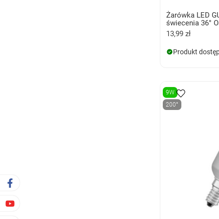
Żarówka LED GU
świecenia 36°
13,99 zł
Produkt dostę
9W
200°