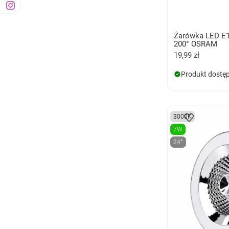
Żarówka LED E1
200° OSRAM
19,99 zł
Produkt dostę
3000K
7W
24°