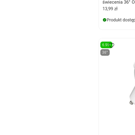
świecenia 36°
13,99 zł
Produkt dostę
6.9W
36°