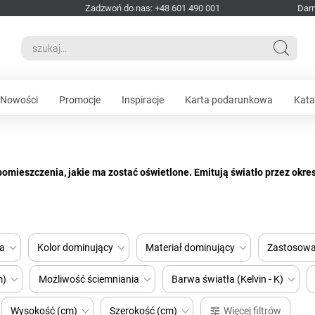
Zadzwoń do nas: +48 601 490 001
Dar
Nowości
Promocje
Inspiracje
Karta podarunkowa
Kata
omieszczenia, jakie ma zostać oświetlone. Emitują światło przez okre
do tego możliwość uzyskania światła przyjemnego dla oczu.
aj gwintu (standardowy, mały gwint) oraz parametry techniczne, oferujem
a
Kolor dominujący
Materiał dominujący
Zastosowa
m)
Możliwość ściemniania
Barwa światła (Kelvin - K)
Wysokość (cm)
Szerokość (cm)
Więcej filtrów