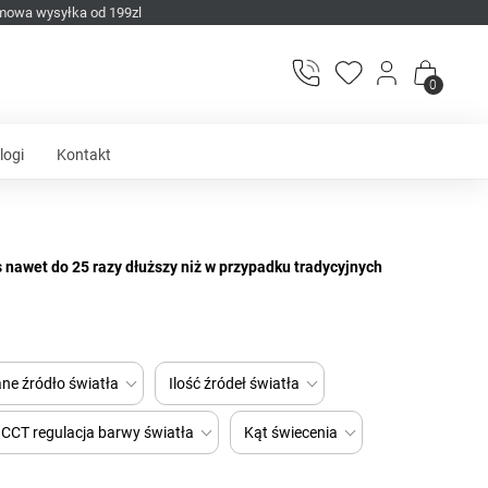
mowa wysyłka od 199zl
0
logi
Kontakt
s nawet do 25 razy dłuższy niż w przypadku tradycyjnych
y na naszej stronie internetowej Azzardo.
ne źródło światła
Ilość źródeł światła
CCT regulacja barwy światła
Kąt świecenia