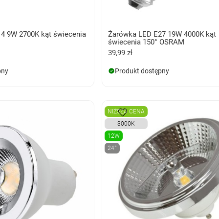
4 9W 2700K kąt świecenia
Żarówka LED E27 19W 4000K kąt
świecenia 150° OSRAM
39,99 zł
pny
Produkt dostępny
NIŻSZA CENA
3000K
12W
24°