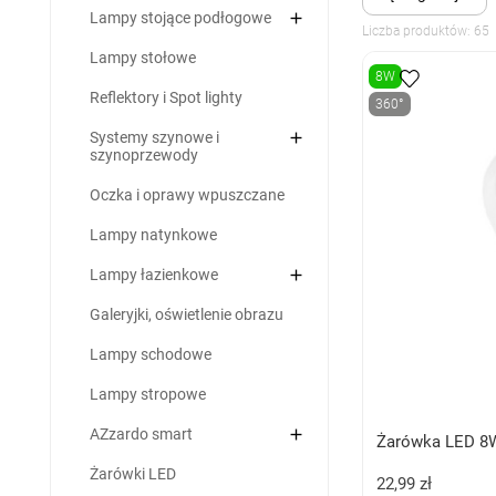

Lampy stojące podłogowe
Liczba produktów: 65
Lampy stołowe
8W
Reflektory i Spot lighty
360°

Systemy szynowe i
szynoprzewody
Oczka i oprawy wpuszczane
Lampy natynkowe

Lampy łazienkowe
Galeryjki, oświetlenie obrazu
Lampy schodowe
Lampy stropowe

AZzardo smart
Żarówka LED 8
Żarówki LED
22,99 zł