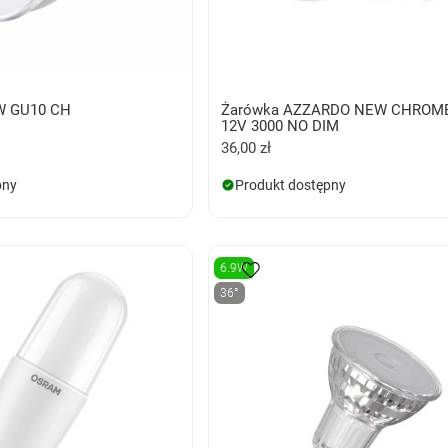
W GU10 CH
Żarówka AZZARDO NEW CHROME
12V 3000 NO DIM
36,00 zł
pny
Produkt dostępny
6.9W
36°