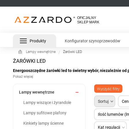
Produkty
Konfigurator szynoprzewodów
Lampy wewnętrzne
Żarówki LED
ŻARÓWKI LED
Energooszczędne żarówki led to świetny wybór, niezależnie od p
rozwiązań. Gwarantują sprawność na poziomie minimum 80%, a 
Szeroki wybór takich źródeł światła, które mogą mieć różny rodz
Wyczyść filtry

Lampy wewnętrzne
Sortuj
Cen
Lampy wiszące i żyrandole
Lampy sufitowe plafony
Ilość lumenów (l
Kinkiety lampy ścienne
Kąt regulacji