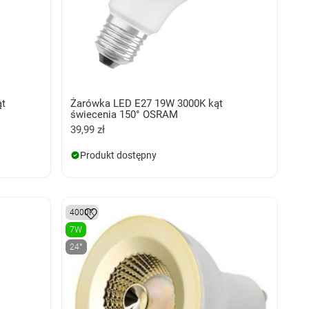
ąt
Żarówka LED E27 19W 3000K kąt
świecenia 150° OSRAM
39,99 zł
Produkt dostępny
4000K
7W
24°