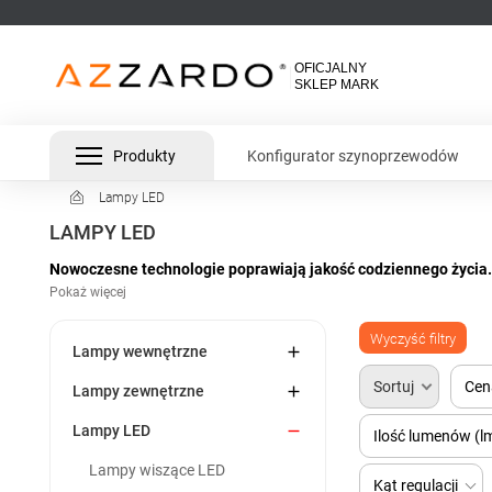
Produkty
Konfigurator szynoprzewodów
Lampy LED
LAMPY LED
Nowoczesne technologie poprawiają jakość codziennego życia. 
przykład na energooszczędne źródła światła LED oraz praktyczn
tradycyjne żarówki?
Wyczyść filtry
W naszej ofercie znajdziesz szeroki wybór nowoczesnych produkt

Lampy wewnętrzne
Sprawdzą się jako nowoczesne oświetlenie (oświetlenie meblowe LE
Sortuj
Cen

Lampy zewnętrzne
łazienki czy w pomieszczeniach gospodarczych) u nawet najbard

Lampy LED
Ilość lumenów (l
Lampy wiszące LED
Kąt regulacji