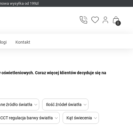
mowa wysyłka od 199zl
0
logi
Kontakt
oświetleniowych. Coraz więcej klientów decyduje się na
szereg lamp i taśm LED) i czemu warto zastąpić nimi
ają się ciekawym designem i optymalną funkcjonalnością.
o każdego pomieszczenia (oświetlenie salonu, kuchni, sypialni,
ne źródło światła
Ilość źródeł światła
CCT regulacja barwy światła
Kąt świecenia