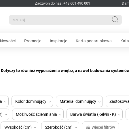
Zadzwoń do nas: +48 601 490 001
Dar
Nowości
Promocje
Inspiracje
Karta podarunkowa
Kata
Dotyczy to również wyposażenia wnętrz, a nawet budowania systemów 
e lampy ledowe. Jakie są zalety oświetlenia LED (dostępny w AZzardo 
ów oświetleniowych wysokiej jakości, jak lampy i żarówki LED. Odznacz
D, oświetlenie sufitu – oświetlenie sufitowe, oświetlenie dekoracyjne) d
a
Kolor dominujący
Materiał dominujący
Zastosowa
ziej wymagających klientów.
m)
Możliwość ściemniania
Barwa światła (Kelvin - K)
Wysokość (cm)
Szerokość (cm)
Więcej filtrów